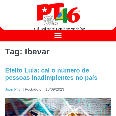
Olá , Militante! Seja bem-vinda(o)!
Tag:
Ibevar
Efeito Lula: cai o número de
pessoas inadimplentes no país
Jean Piter
|
Postado em
18/09/2023