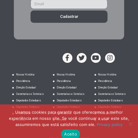
Cadastrar
Nossa História
Nossa História
Nossa História
Presidência
Presidência
Presidência
Direção Estadual
Direção Estadual
Direção Estadual
Secretarias e Setoriais
Secretarias e Setoriais
Secretarias e Setoriais
Deputados Estaduais
Deputados Estaduais
Deputados Estaduais
Deputados Federais
Deputados Federais
Deputados Federais
Usamos cookies para garantir que oferecemos a melhor
PT Responde
PT Responde
PT Responde
experiência em nosso site. Se você continuar a usar este site,
Filie-se
Filie-se
Filie-se
assumiremos que está satisfeito com ele.
Privacy policy
Aceito
© Todos os direitos reservados ao Partido dos trabalhadores de Minas Gerais