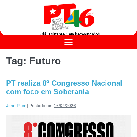
Olá , Militante! Seja bem-vinda(o)!
Tag:
Futuro
PT realiza 8º Congresso Nacional
com foco em Soberania
Jean Piter
|
Postado em
16/04/2026