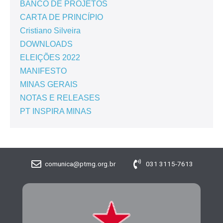
BANCO DE PROJETOS
CARTA DE PRINCÍPIO
Cristiano Silveira
DOWNLOADS
ELEIÇÕES 2022
MANIFESTO
MINAS GERAIS
NOTAS E RELEASES
PT INSPIRA MINAS
comunica@ptmg.org.br
031 3115-7613