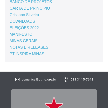
BANCO DE PROJETOS
CARTA DE PRINCÍPIO
Cristiano Silveira
DOWNLOADS
ELEIÇÕES 2022
MANIFESTO
MINAS GERAIS
NOTAS E RELEASES
PT INSPIRA MINAS
comunica@ptmg.org.br
031 3115-7613