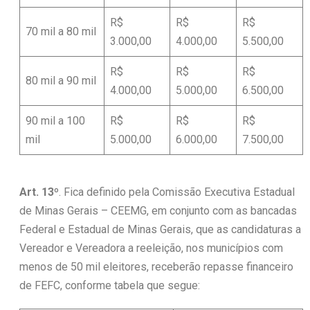
R$
R$
R$
70 mil a 80 mil
3.000,00
4.000,00
5.500,00
R$
R$
R$
80 mil a 90 mil
4.000,00
5.000,00
6.500,00
90 mil a 100
R$
R$
R$
mil
5.000,00
6.000,00
7.500,00
Art. 13º
. Fica definido pela Comissão Executiva Estadual
de Minas Gerais – CEEMG, em conjunto com as bancadas
Federal e Estadual de Minas Gerais, que as candidaturas a
Vereador e Vereadora a reeleição, nos municípios com
menos de 50 mil eleitores, receberão repasse financeiro
de FEFC, conforme tabela que segue: