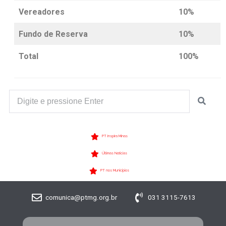
Vereadores
10%
Fundo de Reserva
10%
Total
100%
PT Inspira Minas
Últimas Notícias
PT nos Municípios
comunica@ptmg.org.br
031 3115-7613