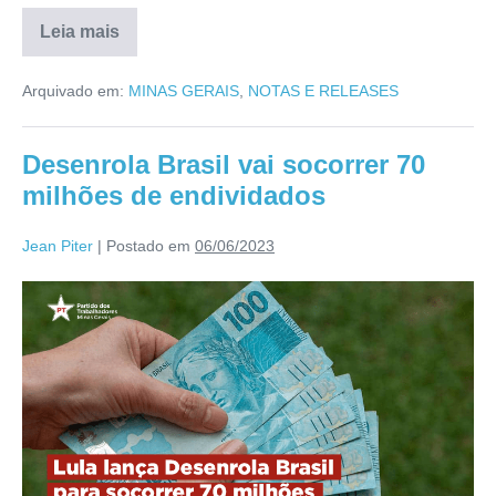
Leia mais
Arquivado em:
MINAS GERAIS
,
NOTAS E RELEASES
Desenrola Brasil vai socorrer 70
milhões de endividados
Jean Piter
|
Postado em
06/06/2023