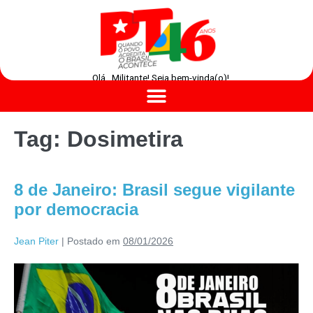
Olá , Militante! Seja bem-vinda(o)!
Tag:
Dosimetira
8 de Janeiro: Brasil segue vigilante
por democracia
Jean Piter
|
Postado em
08/01/2026