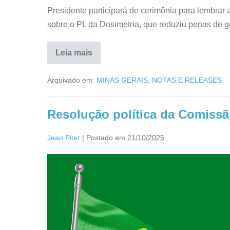
Presidente participará de cerimônia para lembrar
sobre o PL da Dosimetria, que reduziu penas de go
Leia mais
Arquivado em:
MINAS GERAIS
,
NOTAS E RELEASES
Resolução política da Comissã
Jean Piter
|
Postado em
21/10/2025