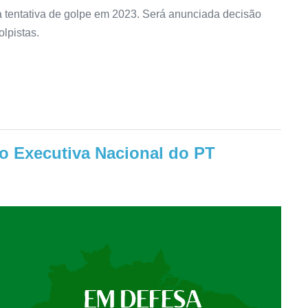
 a tentativa de golpe em 2023. Será anunciada decisão
lpistas.
o Executiva Nacional do PT