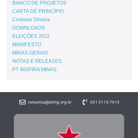
BANCO DE PROJETOS
CARTA DE PRINCÍPIO
Cristiano Silveira
DOWNLOADS
ELEIÇÕES 2022
MANIFESTO
MINAS GERAIS
NOTAS E RELEASES
PT INSPIRA MINAS
comunica@ptmg.org.br
031 3115-7613