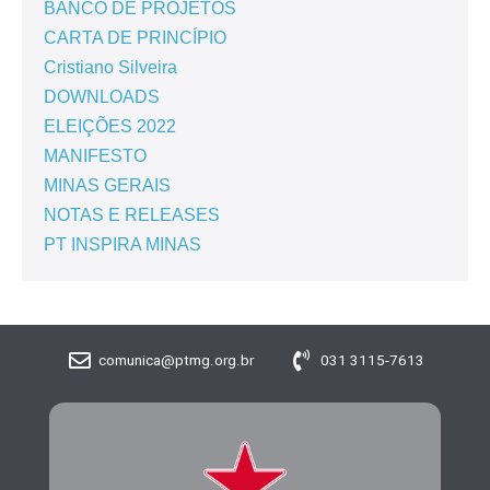
BANCO DE PROJETOS
CARTA DE PRINCÍPIO
Cristiano Silveira
DOWNLOADS
ELEIÇÕES 2022
MANIFESTO
MINAS GERAIS
NOTAS E RELEASES
PT INSPIRA MINAS
comunica@ptmg.org.br
031 3115-7613