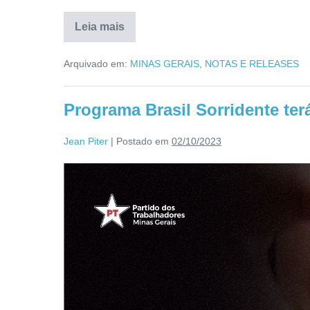
Leia mais
Arquivado em:
MINAS GERAIS
,
NOTAS E RELEASES
Programa Brasil Sorridente ter
Jean Piter
|
Postado em
02/10/2023