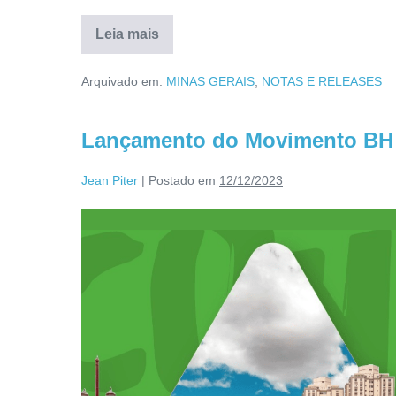
Leia mais
Arquivado em:
MINAS GERAIS
,
NOTAS E RELEASES
Lançamento do Movimento BH 
Jean Piter
|
Postado em
12/12/2023