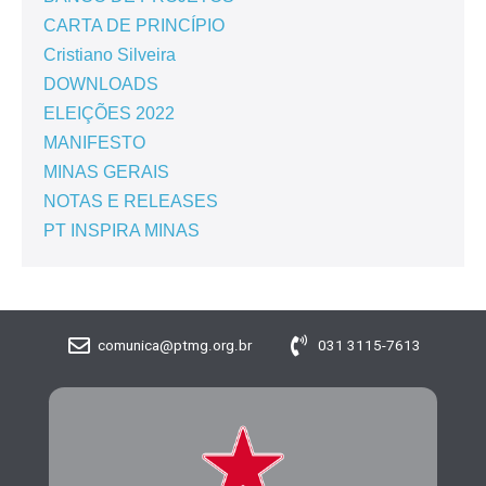
CARTA DE PRINCÍPIO
Cristiano Silveira
DOWNLOADS
ELEIÇÕES 2022
MANIFESTO
MINAS GERAIS
NOTAS E RELEASES
PT INSPIRA MINAS
comunica@ptmg.org.br
031 3115-7613