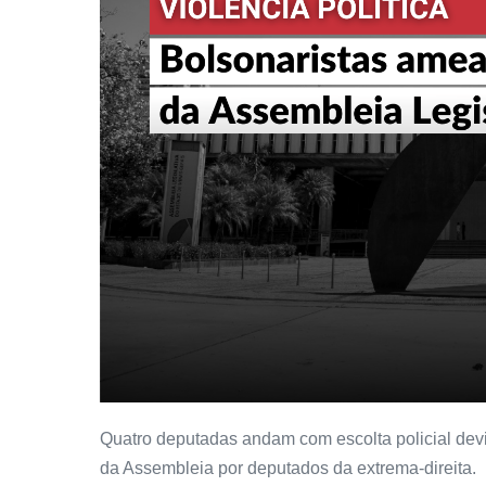
Quatro deputadas andam com escolta policial devi
da Assembleia por deputados da extrema-direita.