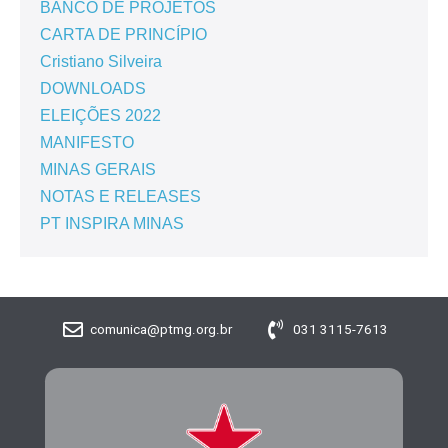
BANCO DE PROJETOS
CARTA DE PRINCÍPIO
Cristiano Silveira
DOWNLOADS
ELEIÇÕES 2022
MANIFESTO
MINAS GERAIS
NOTAS E RELEASES
PT INSPIRA MINAS
comunica@ptmg.org.br
031 3115-7613