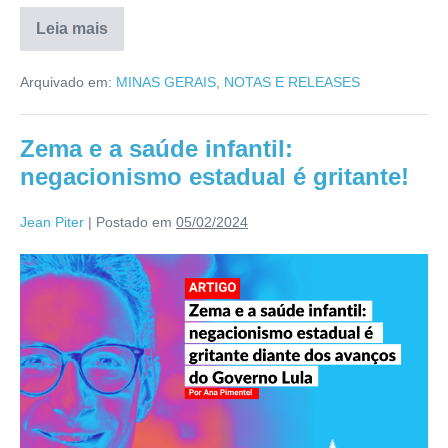
Leia mais
Arquivado em:
MINAS GERAIS
,
NOTAS E RELEASES
Zema e a saúde infantil:
negacionismo estadual é gritante!
Jean Piter
|
Postado em
05/02/2024