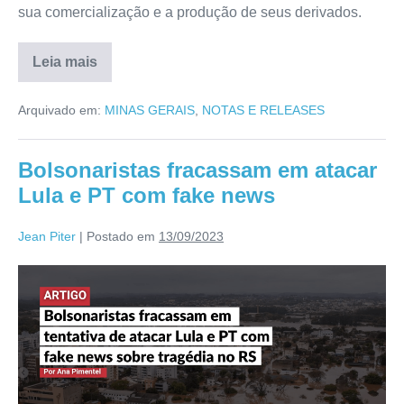
sua comercialização e a produção de seus derivados.
Leia mais
Arquivado em:
MINAS GERAIS
,
NOTAS E RELEASES
Bolsonaristas fracassam em atacar
Lula e PT com fake news
Jean Piter
|
Postado em
13/09/2023