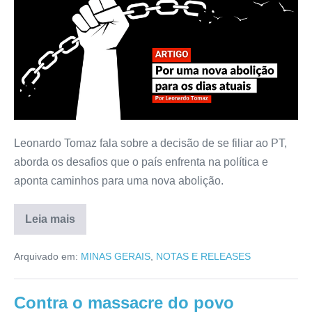
Leonardo Tomaz fala sobre a decisão de se filiar ao PT,
aborda os desafios que o país enfrenta na política e
aponta caminhos para uma nova abolição.
Leia mais
Arquivado em:
MINAS GERAIS
,
NOTAS E RELEASES
Contra o massacre do povo