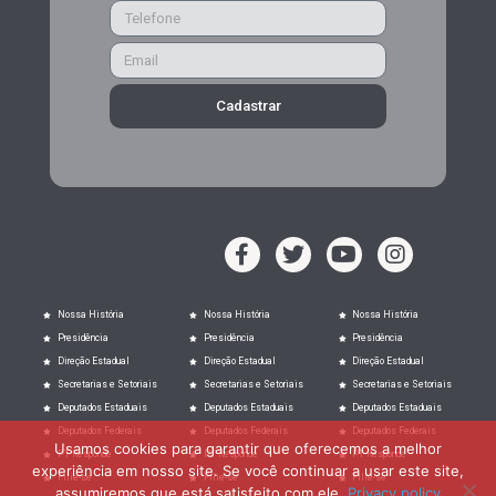
Cadastrar
Nossa História
Nossa História
Nossa História
Presidência
Presidência
Presidência
Direção Estadual
Direção Estadual
Direção Estadual
Secretarias e Setoriais
Secretarias e Setoriais
Secretarias e Setoriais
Deputados Estaduais
Deputados Estaduais
Deputados Estaduais
Deputados Federais
Deputados Federais
Deputados Federais
Usamos cookies para garantir que oferecemos a melhor
PT Responde
PT Responde
PT Responde
experiência em nosso site. Se você continuar a usar este site,
Filie-se
Filie-se
Filie-se
assumiremos que está satisfeito com ele.
Privacy policy