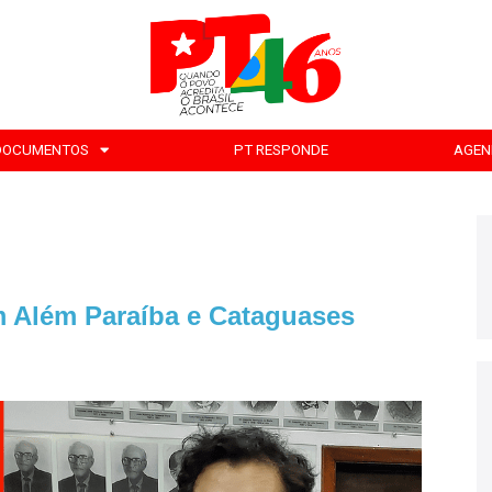
DOCUMENTOS
PT RESPONDE
AGEN
m Além Paraíba e Cataguases