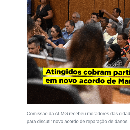
Comissão da ALMG recebeu moradores das cidade
para discutir novo acordo de reparação de danos.