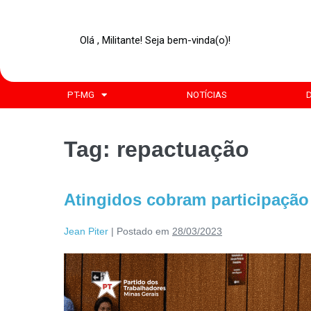
Olá , Militante! Seja bem-vinda(o)!
PT-MG
NOTÍCIAS
Tag:
repactuação
Atingidos cobram participaçã
Jean Piter
|
Postado em
28/03/2023