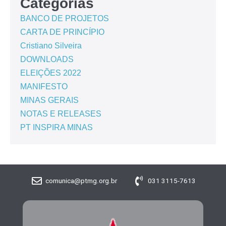
Categorias
BANCO DE PROJETOS
CARTA DE PRINCÍPIO
Cristiano Silveira
DOWNLOADS
ELEIÇÕES 2022
MANIFESTO
MINAS GERAIS
NOTAS E RELEASES
PT INSPIRA MINAS
comunica@ptmg.org.br
031 3115-7613