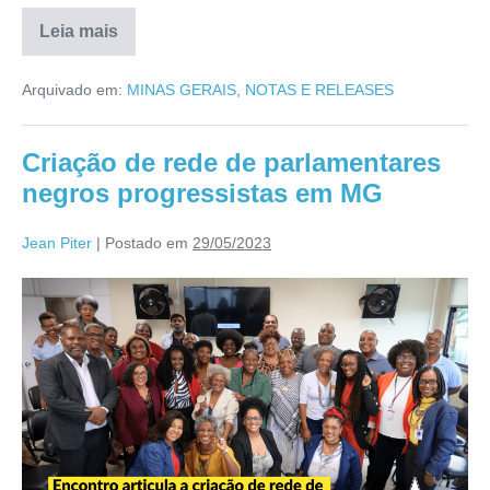
Leia mais
Arquivado em:
MINAS GERAIS
,
NOTAS E RELEASES
Criação de rede de parlamentares
negros progressistas em MG
Jean Piter
|
Postado em
29/05/2023