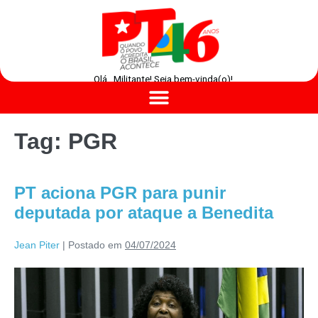
Olá , Militante! Seja bem-vinda(o)!
Tag:
PGR
PT aciona PGR para punir
deputada por ataque a Benedita
Jean Piter
|
Postado em
04/07/2024