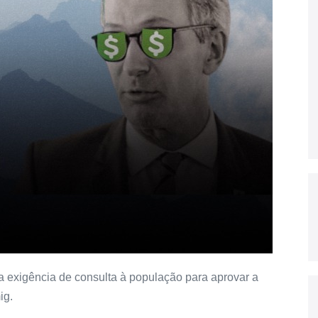
 a exigência de consulta à população para aprovar a
ig.