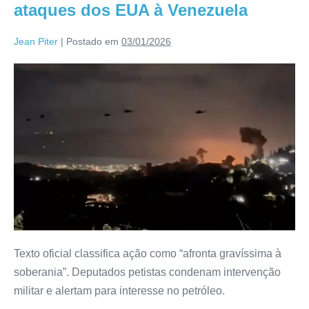
ataques dos EUA à Venezuela
Jean Piter
|
Postado em
03/01/2026
Texto oficial classifica ação como “afronta gravíssima à
soberania”. Deputados petistas condenam intervenção
militar e alertam para interesse no petróleo.