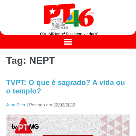
Olá , Militante! Seja bem-vinda(o)!
Tag:
NEPT
TVPT: O que é sagrado? A vida ou
o templo?
Jean Piter
|
Postado em
22/02/2022