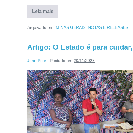
Leia mais
Arquivado em:
MINAS GERAIS
,
NOTAS E RELEASES
Artigo: O Estado é para cuidar
Jean Piter
|
Postado em
20/11/2023