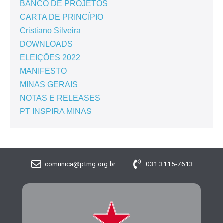
BANCO DE PROJETOS
CARTA DE PRINCÍPIO
Cristiano Silveira
DOWNLOADS
ELEIÇÕES 2022
MANIFESTO
MINAS GERAIS
NOTAS E RELEASES
PT INSPIRA MINAS
comunica@ptmg.org.br
031 3115-7613