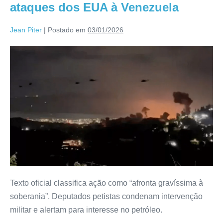
ataques dos EUA à Venezuela
Jean Piter
|
Postado em
03/01/2026
Texto oficial classifica ação como “afronta gravíssima à
soberania”. Deputados petistas condenam intervenção
militar e alertam para interesse no petróleo.