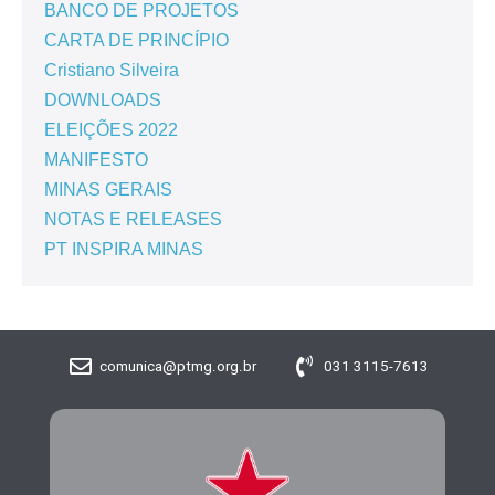
BANCO DE PROJETOS
CARTA DE PRINCÍPIO
Cristiano Silveira
DOWNLOADS
ELEIÇÕES 2022
MANIFESTO
MINAS GERAIS
NOTAS E RELEASES
PT INSPIRA MINAS
comunica@ptmg.org.br
031 3115-7613