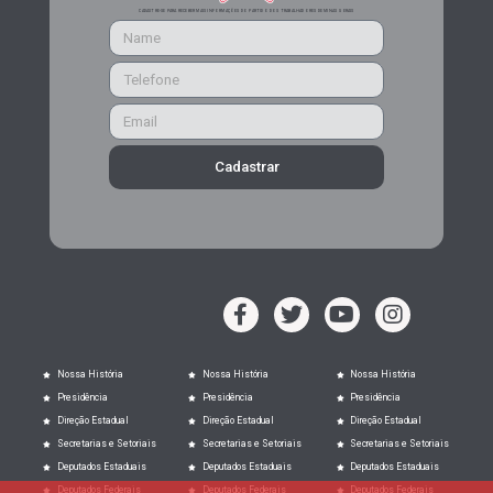
CADASTRE-SE PARA RECEBER MAIS INFORMAÇÕES DO PARTIDO DOS TRABALHADORES DE MINAS GERAIS
Cadastrar
Nossa História
Nossa História
Nossa História
Presidência
Presidência
Presidência
Direção Estadual
Direção Estadual
Direção Estadual
Secretarias e Setoriais
Secretarias e Setoriais
Secretarias e Setoriais
Deputados Estaduais
Deputados Estaduais
Deputados Estaduais
Deputados Federais
Deputados Federais
Deputados Federais