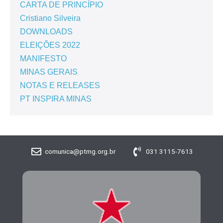
CARTA DE PRINCÍPIO
Cristiano Silveira
DOWNLOADS
ELEIÇÕES 2022
MANIFESTO
MINAS GERAIS
NOTAS E RELEASES
PT INSPIRA MINAS
comunica@ptmg.org.br
031 3115-7613