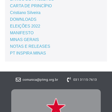
CARTA DE PRINCÍPIO
Cristiano Silveira
DOWNLOADS
ELEIÇÕES 2022
MANIFESTO
MINAS GERAIS
NOTAS E RELEASES
PT INSPIRA MINAS
comunica@ptmg.org.br
031 3115-7613