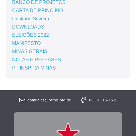
BANCO DE PROJETOS
CARTA DE PRINCÍPIO
Cristiano Silveira
DOWNLOADS
ELEIÇÕES 2022
MANIFESTO
MINAS GERAIS
NOTAS E RELEASES
PT INSPIRA MINAS
comunica@ptmg.org.br
031 3115-7613