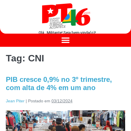
Olá , Militante! Seja bem-vinda(o)!
Tag:
CNI
PIB cresce 0,9% no 3º trimestre,
com alta de 4% em um ano
Jean Piter
|
Postado em
03/12/2024