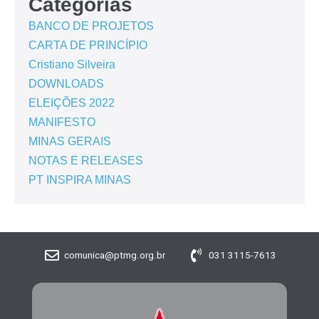
Categorias
BANCO DE PROJETOS
CARTA DE PRINCÍPIO
Cristiano Silveira
DOWNLOADS
ELEIÇÕES 2022
MANIFESTO
MINAS GERAIS
NOTAS E RELEASES
PT INSPIRA MINAS
comunica@ptmg.org.br
031 3115-7613