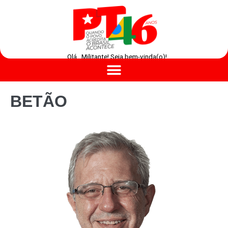
Olá , Militante! Seja bem-vinda(o)!
BETÃO