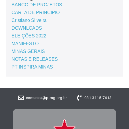
BANCO DE PROJETOS
CARTA DE PRINCÍPIO
Cristiano Silveira
DOWNLOADS
ELEIÇÕES 2022
MANIFESTO
MINAS GERAIS
NOTAS E RELEASES
PT INSPIRA MINAS
comunica@ptmg.org.br
031 3115-7613