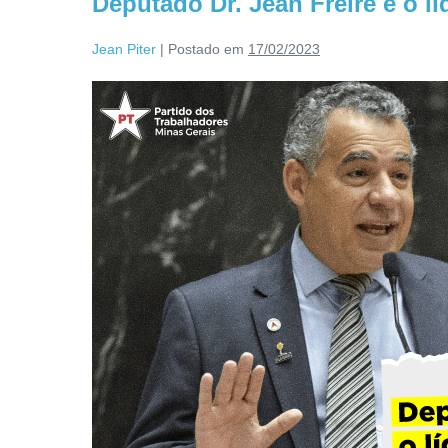
Deputado Dr. Jean Freire é o l
Jean Piter
|
Postado em
17/02/2023