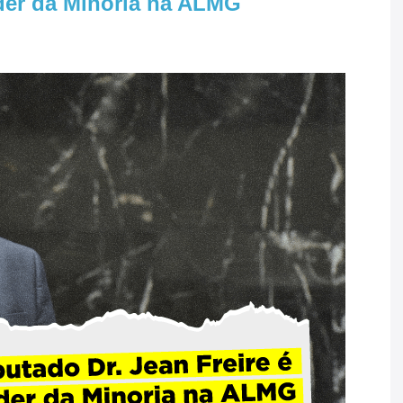
íder da Minoria na ALMG