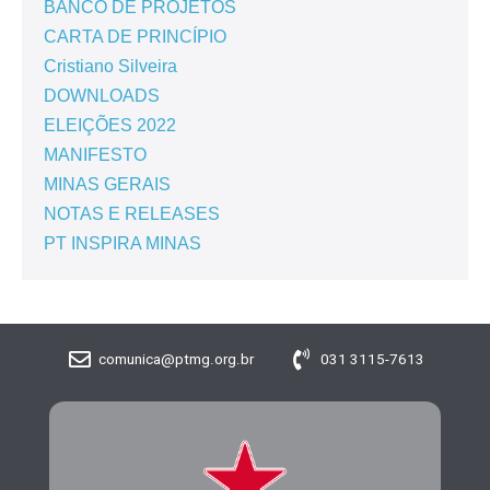
BANCO DE PROJETOS
CARTA DE PRINCÍPIO
Cristiano Silveira
DOWNLOADS
ELEIÇÕES 2022
MANIFESTO
MINAS GERAIS
NOTAS E RELEASES
PT INSPIRA MINAS
comunica@ptmg.org.br
031 3115-7613