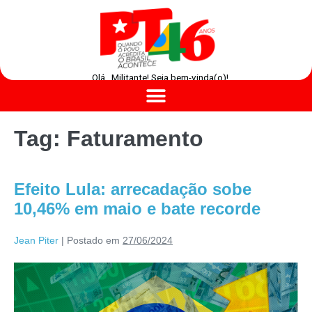
Olá , Militante! Seja bem-vinda(o)!
Tag:
Faturamento
Efeito Lula: arrecadação sobe
10,46% em maio e bate recorde
Jean Piter
|
Postado em
27/06/2024