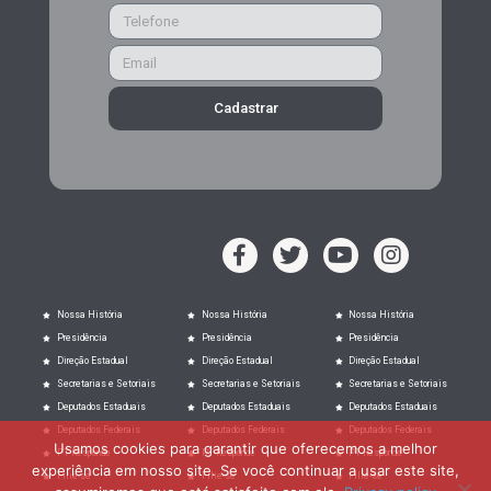
Cadastrar
Nossa História
Nossa História
Nossa História
Presidência
Presidência
Presidência
Direção Estadual
Direção Estadual
Direção Estadual
Secretarias e Setoriais
Secretarias e Setoriais
Secretarias e Setoriais
Deputados Estaduais
Deputados Estaduais
Deputados Estaduais
Deputados Federais
Deputados Federais
Deputados Federais
Usamos cookies para garantir que oferecemos a melhor
PT Responde
PT Responde
PT Responde
experiência em nosso site. Se você continuar a usar este site,
Filie-se
Filie-se
Filie-se