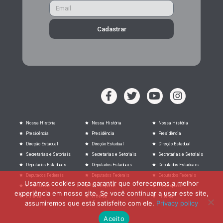
Cadastrar
Nossa História
Nossa História
Nossa História
Presidência
Presidência
Presidência
Direção Estadual
Direção Estadual
Direção Estadual
Secretarias e Setoriais
Secretarias e Setoriais
Secretarias e Setoriais
Deputados Estaduais
Deputados Estaduais
Deputados Estaduais
Deputados Federais
Deputados Federais
Deputados Federais
Usamos cookies para garantir que oferecemos a melhor
PT Responde
PT Responde
PT Responde
experiência em nosso site. Se você continuar a usar este site,
Filie-se
Filie-se
Filie-se
assumiremos que está satisfeito com ele.
Privacy policy
Aceito