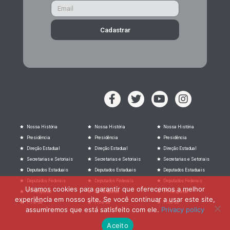
Cadastrar
Nossa História
Nossa História
Nossa História
Presidência
Presidência
Presidência
Direção Estadual
Direção Estadual
Direção Estadual
Secretarias e Setoriais
Secretarias e Setoriais
Secretarias e Setoriais
Deputados Estaduais
Deputados Estaduais
Deputados Estaduais
Deputados Federais
Deputados Federais
Deputados Federais
Usamos cookies para garantir que oferecemos a melhor
PT Responde
PT Responde
PT Responde
experiência em nosso site. Se você continuar a usar este site,
Filie-se
Filie-se
Filie-se
assumiremos que está satisfeito com ele.
Privacy policy
Aceito