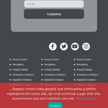
Cadastrar
Nossa História
Nossa História
Nossa História
Presidência
Presidência
Presidência
Direção Estadual
Direção Estadual
Direção Estadual
Secretarias e Setoriais
Secretarias e Setoriais
Secretarias e Setoriais
Deputados Estaduais
Deputados Estaduais
Deputados Estaduais
Deputados Federais
Deputados Federais
Deputados Federais
Usamos cookies para garantir que oferecemos a melhor
PT Responde
PT Responde
PT Responde
experiência em nosso site. Se você continuar a usar este site,
Filie-se
Filie-se
Filie-se
assumiremos que está satisfeito com ele.
Privacy policy
Aceito