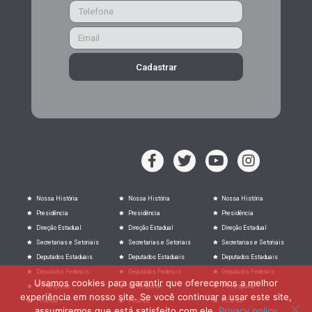
Cadastrar
Nossa História
Nossa História
Nossa História
Presidência
Presidência
Presidência
Direção Estadual
Direção Estadual
Direção Estadual
Secretarias e Setoriais
Secretarias e Setoriais
Secretarias e Setoriais
Deputados Estaduais
Deputados Estaduais
Deputados Estaduais
Deputados Federais
Deputados Federais
Deputados Federais
Usamos cookies para garantir que oferecemos a melhor
PT Responde
PT Responde
PT Responde
experiência em nosso site. Se você continuar a usar este site,
Filie-se
Filie-se
Filie-se
assumiremos que está satisfeito com ele.
Privacy policy