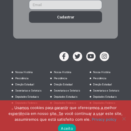
Cadastrar
Nossa História
Nossa História
Nossa História
Presidência
Presidência
Presidência
Direção Estadual
Direção Estadual
Direção Estadual
Secretarias e Setoriais
Secretarias e Setoriais
Secretarias e Setoriais
Deputados Estaduais
Deputados Estaduais
Deputados Estaduais
Deputados Federais
Deputados Federais
Deputados Federais
Usamos cookies para garantir que oferecemos a melhor
PT Responde
PT Responde
PT Responde
experiência em nosso site. Se você continuar a usar este site,
Filie-se
Filie-se
Filie-se
assumiremos que está satisfeito com ele.
Privacy policy
Aceito