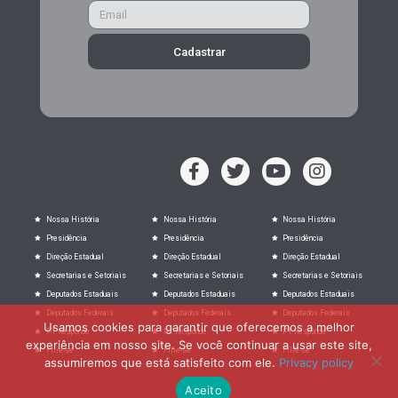
Cadastrar
Nossa História
Nossa História
Nossa História
Presidência
Presidência
Presidência
Direção Estadual
Direção Estadual
Direção Estadual
Secretarias e Setoriais
Secretarias e Setoriais
Secretarias e Setoriais
Deputados Estaduais
Deputados Estaduais
Deputados Estaduais
Deputados Federais
Deputados Federais
Deputados Federais
Usamos cookies para garantir que oferecemos a melhor
PT Responde
PT Responde
PT Responde
experiência em nosso site. Se você continuar a usar este site,
Filie-se
Filie-se
Filie-se
assumiremos que está satisfeito com ele.
Privacy policy
Aceito