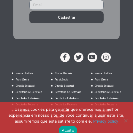
Cadastrar
Nossa História
Nossa História
Nossa História
Presidência
Presidência
Presidência
Direção Estadual
Direção Estadual
Direção Estadual
Secretarias e Setoriais
Secretarias e Setoriais
Secretarias e Setoriais
Deputados Estaduais
Deputados Estaduais
Deputados Estaduais
Deputados Federais
Deputados Federais
Deputados Federais
Usamos cookies para garantir que oferecemos a melhor
PT Responde
PT Responde
PT Responde
experiência em nosso site. Se você continuar a usar este site,
Filie-se
Filie-se
Filie-se
assumiremos que está satisfeito com ele.
Privacy policy
Aceito