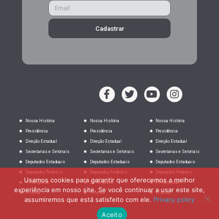
Cadastrar
Nossa História
Nossa História
Nossa História
Presidência
Presidência
Presidência
Direção Estadual
Direção Estadual
Direção Estadual
Secretarias e Setoriais
Secretarias e Setoriais
Secretarias e Setoriais
Deputados Estaduais
Deputados Estaduais
Deputados Estaduais
Deputados Federais
Deputados Federais
Deputados Federais
Usamos cookies para garantir que oferecemos a melhor
PT Responde
PT Responde
PT Responde
experiência em nosso site. Se você continuar a usar este site,
Filie-se
Filie-se
Filie-se
assumiremos que está satisfeito com ele.
Privacy policy
Aceito