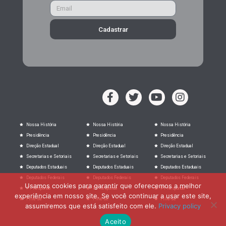
Cadastrar
Nossa História
Nossa História
Nossa História
Presidência
Presidência
Presidência
Direção Estadual
Direção Estadual
Direção Estadual
Secretarias e Setoriais
Secretarias e Setoriais
Secretarias e Setoriais
Deputados Estaduais
Deputados Estaduais
Deputados Estaduais
Deputados Federais
Deputados Federais
Deputados Federais
Usamos cookies para garantir que oferecemos a melhor
PT Responde
PT Responde
PT Responde
experiência em nosso site. Se você continuar a usar este site,
Filie-se
Filie-se
Filie-se
assumiremos que está satisfeito com ele.
Privacy policy
Aceito