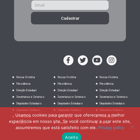
Cadastrar
Nossa História
Nossa História
Nossa História
Presidência
Presidência
Presidência
Direção Estadual
Direção Estadual
Direção Estadual
Secretarias e Setoriais
Secretarias e Setoriais
Secretarias e Setoriais
Deputados Estaduais
Deputados Estaduais
Deputados Estaduais
Deputados Federais
Deputados Federais
Deputados Federais
Usamos cookies para garantir que oferecemos a melhor
PT Responde
PT Responde
PT Responde
experiência em nosso site. Se você continuar a usar este site,
Filie-se
Filie-se
Filie-se
assumiremos que está satisfeito com ele.
Privacy policy
Aceito