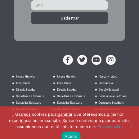
Cadastrar
Nossa História
Nossa História
Nossa História
Presidência
Presidência
Presidência
Direção Estadual
Direção Estadual
Direção Estadual
Secretarias e Setoriais
Secretarias e Setoriais
Secretarias e Setoriais
Deputados Estaduais
Deputados Estaduais
Deputados Estaduais
Deputados Federais
Deputados Federais
Deputados Federais
Usamos cookies para garantir que oferecemos a melhor
PT Responde
PT Responde
PT Responde
experiência em nosso site. Se você continuar a usar este site,
Filie-se
Filie-se
Filie-se
assumiremos que está satisfeito com ele.
Privacy policy
Aceito