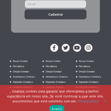
Cadastrar
Nossa História
Nossa História
Nossa História
Presidência
Presidência
Presidência
Direção Estadual
Direção Estadual
Direção Estadual
Secretarias e Setoriais
Secretarias e Setoriais
Secretarias e Setoriais
Deputados Estaduais
Deputados Estaduais
Deputados Estaduais
Deputados Federais
Deputados Federais
Deputados Federais
Usamos cookies para garantir que oferecemos a melhor
PT Responde
PT Responde
PT Responde
experiência em nosso site. Se você continuar a usar este site,
Filie-se
Filie-se
Filie-se
assumiremos que está satisfeito com ele.
Privacy policy
Aceito